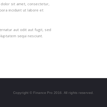
dolor sit amet, consectetur,
ora incidunt ut labore et
natur aut odit aut fugit, sed
luptatem sequi nesciunt.
Copyright © Finance Pro 2016. All rights reserved.