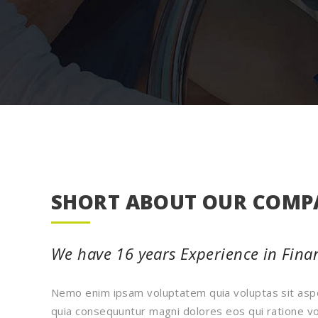
SHORT ABOUT OUR COM
We have 16 years Experience in Finan
Nemo enim ipsam voluptatem quia voluptas sit asper
quia consequuntur magni dolores eos qui ratione vo