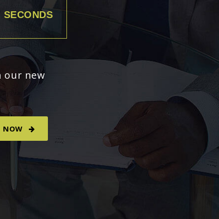
SECONDS
th our new
T NOW