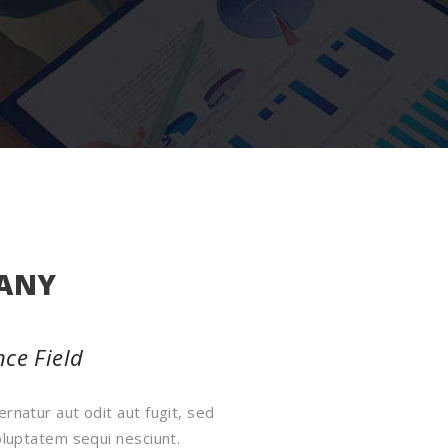
PANY
ce Field
natur aut odit aut fugit, sed
luptatem sequi nesciunt.